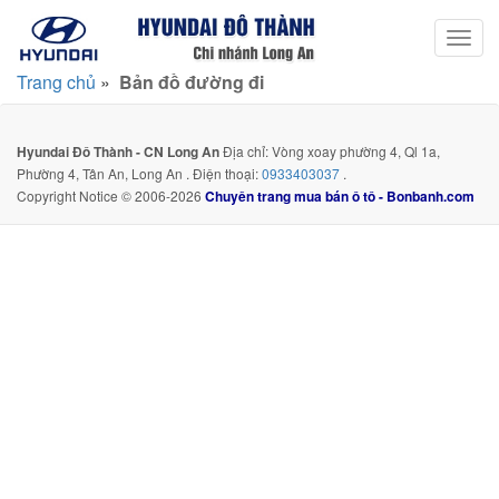
Toggl
navig
Trang chủ
»
Bản đồ đường đi
Hyundai Đô Thành - CN Long An
Địa chỉ: Vòng xoay phường 4, Ql 1a,
Phường 4, Tân An, Long An . Điện thoại:
0933403037
.
Copyright Notice © 2006-2026
Chuyên trang mua bán ô tô - Bonbanh.com